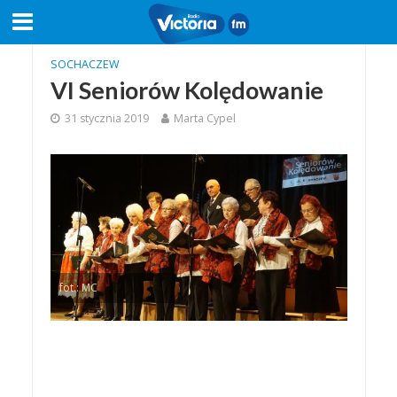
SOCHACZEW
VI Seniorów Kolędowanie
31 stycznia 2019
Marta Cypel
fot.: MC