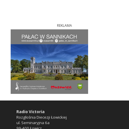
REKLAMA
Radio Victoria
Rozgłośnia Diecezji Łowickiej
ul. Seminaryjna 6a
99-400 Łowicz