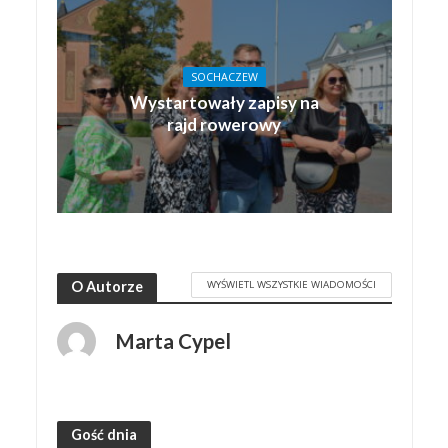
SOCHACZEW
Wystartowały zapisy na
rajd rowerowy
WYŚWIETL WSZYSTKIE WIADOMOŚCI
O Autorze
Marta Cypel
Gość dnia