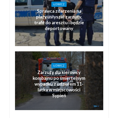
ŁOWICZ
Sprawca zdarzenia na
plaży usłyszał zarzuty,
trafił do aresztu i będzie
deportowany
ŁOWICZ
Zarzuty dla kierowcy
kombajnu po śmiertelnym
wypadku z udziałem 11-
latka w miejscowości
Sypień