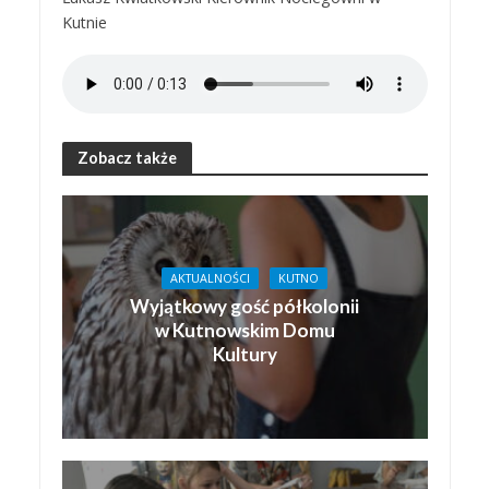
Kutnie
Zobacz także
AKTUALNOŚCI
KUTNO
Wyjątkowy gość półkolonii
w Kutnowskim Domu
Kultury