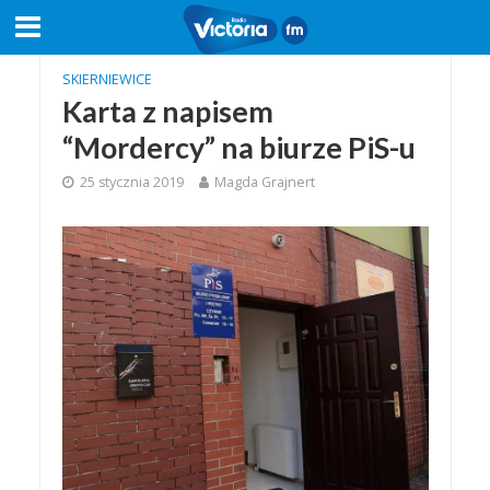
SKIERNIEWICE
Karta z napisem
“Mordercy” na biurze PiS-u
25 stycznia 2019
Magda Grajnert