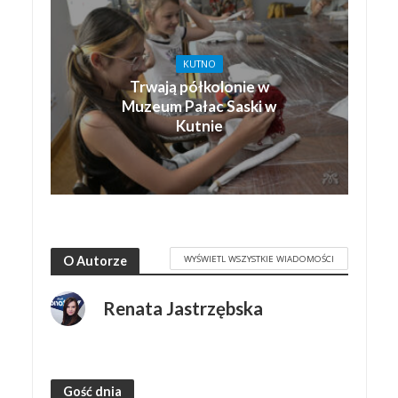
KUTNO
Trwają półkolonie w
Muzeum Pałac Saski w
Kutnie
WYŚWIETL WSZYSTKIE WIADOMOŚCI
O Autorze
Renata Jastrzębska
Gość dnia