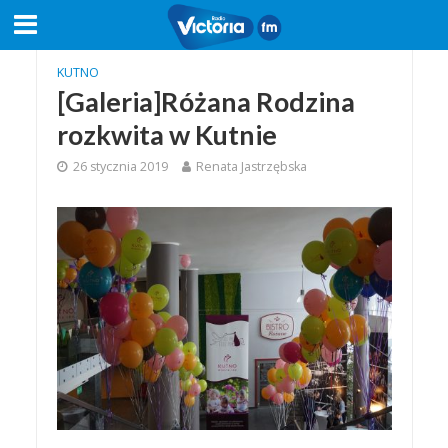
KUTNO
[Galeria]Różana Rodzina
rozkwita w Kutnie
26 stycznia 2019
Renata Jastrzębska