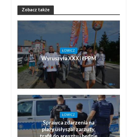
Zobacz także
ŁOWICZ
Wyruszyła XXXI ŁPPM
ŁOWICZ
Sprawca zdarzenia na
plaży usłyszał zarzuty,
trafił do aresztu i będzie