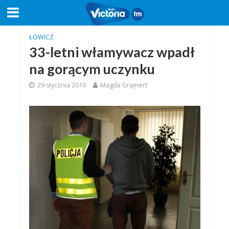
ŁOWICZ
33-letni włamywacz wpadł
na gorącym uczynku
29 stycznia 2019
Magda Grajnert