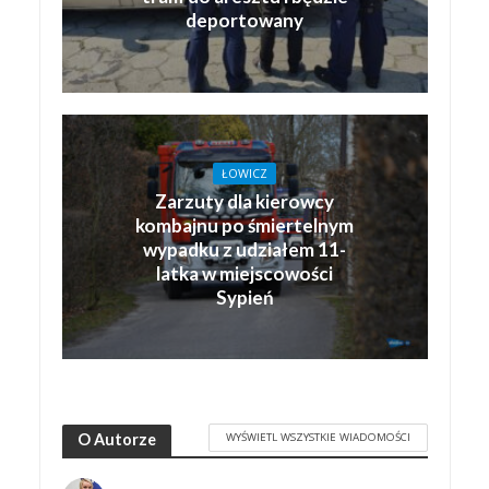
deportowany
ŁOWICZ
Zarzuty dla kierowcy
kombajnu po śmiertelnym
wypadku z udziałem 11-
latka w miejscowości
Sypień
WYŚWIETL WSZYSTKIE WIADOMOŚCI
O Autorze