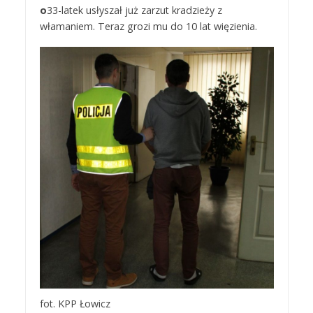
o
33-latek usłyszał już zarzut kradzieży z
włamaniem. Teraz grozi mu do 10 lat więzienia.
fot. KPP Łowicz