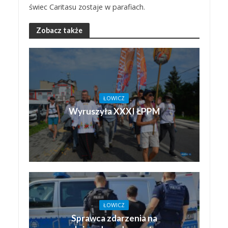
świec Caritasu zostaje w parafiach.
Zobacz także
ŁOWICZ
Wyruszyła XXXI ŁPPM
ŁOWICZ
Sprawca zdarzenia na