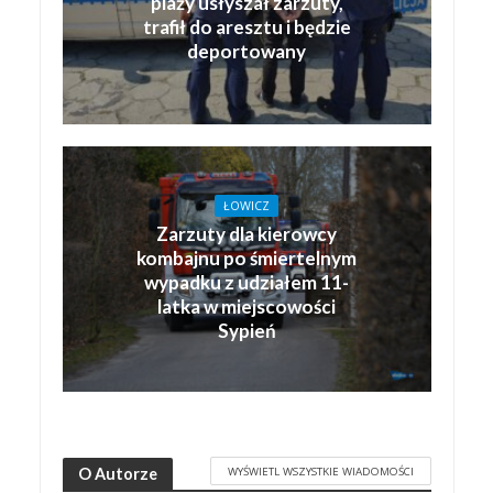
plaży usłyszał zarzuty,
trafił do aresztu i będzie
deportowany
ŁOWICZ
Zarzuty dla kierowcy
kombajnu po śmiertelnym
wypadku z udziałem 11-
latka w miejscowości
Sypień
WYŚWIETL WSZYSTKIE WIADOMOŚCI
O Autorze