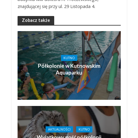
znajdującej się przy ul. 29 Listopada 4.
Zobacz także
KUTNO
Półkolonie w Kutnowskim
Aquaparku
AKTUALNOŚCI
KUTNO
Wyjątkowy gość półkolonii