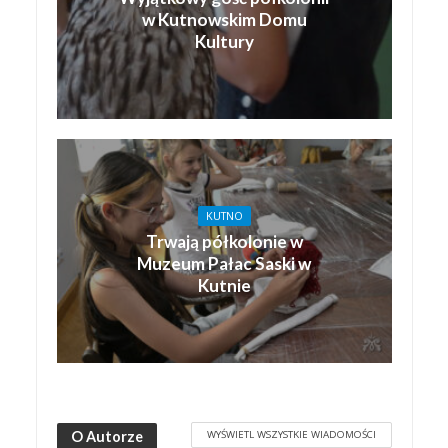
w Kutnowskim Domu
Kultury
KUTNO
Trwają półkolonie w
Muzeum Pałac Saski w
Kutnie
WYŚWIETL WSZYSTKIE WIADOMOŚCI
O Autorze