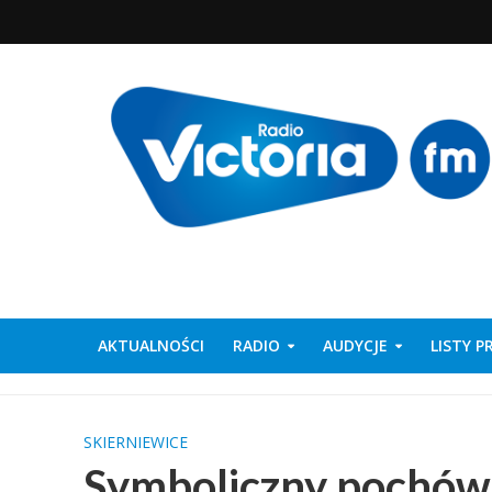
AKTUALNOŚCI
RADIO
AUDYCJE
LISTY 
SKIERNIEWICE
Symboliczny pochówe