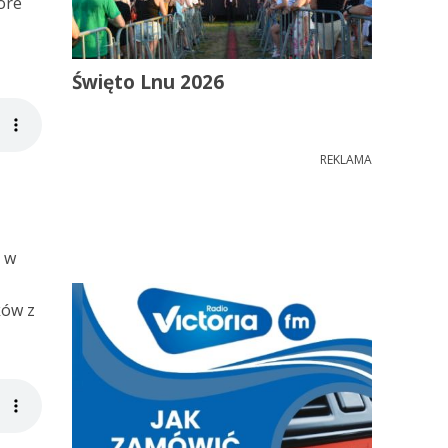
óre
Święto Lnu 2026
REKLAMA
 w
.
ków z