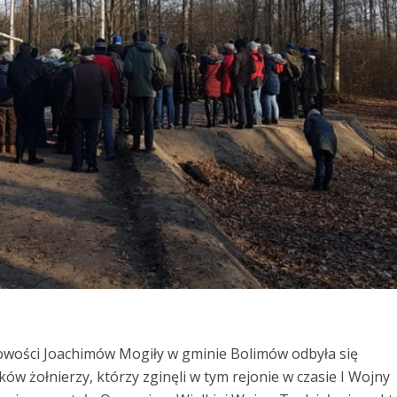
owości Joachimów Mogiły w gminie Bolimów odbyła się
w żołnierzy, którzy zginęli w tym rejonie w czasie I Wojny