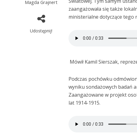
Światowej. Tym samym ustanow
Magda Grajnert
zaangażowała się także lokaln
ministerialne dotyczące tego 
Udostępnij!
Mówił Kamil Sierszak, reprez
Podczas pochówku odmówiono 
wyniku sondażowych badań ar
Zaangażowane w projekt osoby 
lat 1914-1915.