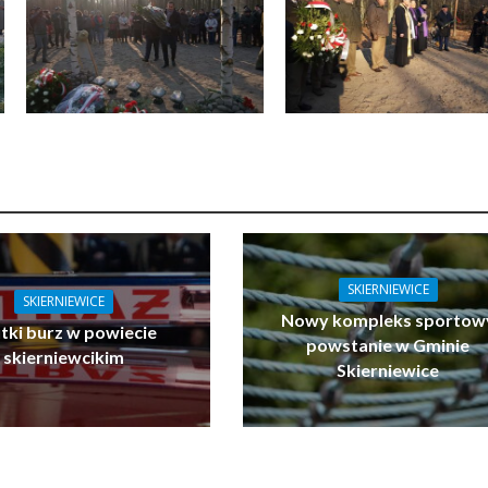
SKIERNIEWICE
SKIERNIEWICE
Nowy kompleks sportow
tki burz w powiecie
powstanie w Gminie
skierniewcikim
Skierniewice