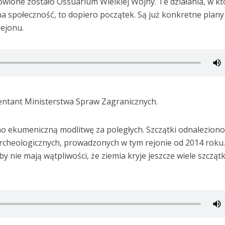
ione zostało Ossuarium Wielkiej Wojny. Te działania, w kt
a społeczność, to dopiero początek. Są już konkretne plany
rejonu.
entant Ministerstwa Spraw Zagranicznych.
ekumeniczną modlitwę za poległych. Szczątki odnaleziono
cheologicznych, prowadzonych w tym rejonie od 2014 roku
nie mają wątpliwości, że ziemia kryje jeszcze wiele szcząt