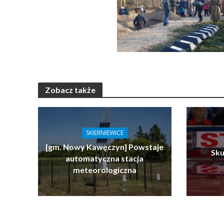
Zobacz także
SKIERNIEWICE
[gm. Nowy Kawęczyn] Powstaje
Sku
automatyczna stacja
meteorologiczna