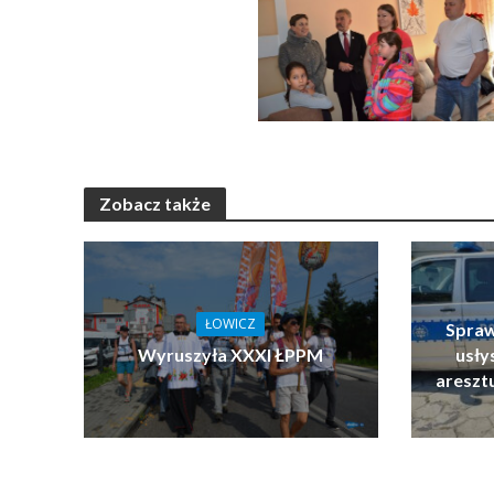
Zobacz także
ŁOWICZ
Spraw
Wyruszyła XXXI ŁPPM
usłys
areszt