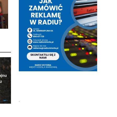
ajnu
z
.