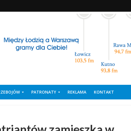
PRZEBOJÓW
PATRONATY
REKLAMA
KONTAKT
atriantów zamieszka w