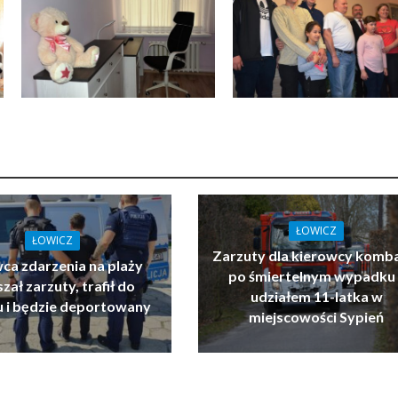
ŁOWICZ
ŁOWICZ
Zarzuty dla kierowcy komb
ca zdarzenia na plaży
po śmiertelnym wypadku 
zał zarzuty, trafił do
udziałem 11-latka w
u i będzie deportowany
miejscowości Sypień