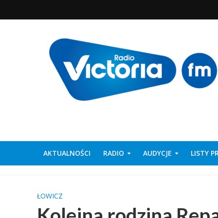
AKTUALNOŚCI
RADIO
AUDYCJE
LISTY 
ŁOWICZ
Kolejna rodzina Rep