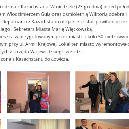
rodzina z Kazachstanu. W niedziele (23 grudnia) przed połu
em Włodzimierzem Gułą oraz ośmioletnią Wiktorią odebrali
 Repatrianci z Kazachstanu oficjalnie zostali powitani przez
kiego i Sekretarz Miasta Marię Więckowską.
mieszka w przygotowanym przez miasto około 50-metrowym
m przy ul. Armii Krajowej. Lokal ten miasto wyremontował
ych z Urzędu Wojewódzkiego w Łodzi.
adzona z Kazachstanu do Łowicza.