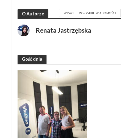
WYŚWIETL WSZYSTKIE WIADOMOŚCI
O Autorze
Renata Jastrzębska
Gość dnia