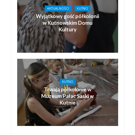
AKTUALNOŚCI
KUTNO
Wyjątkowy gość półkolonii
w Kutnowskim Domu
Kultury
KUTNO
Trwają półkolonie w
Muzeum Pałac Saski w
Kutnie