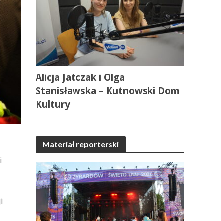
Alicja Jatczak i Olga
Stanisławska – Kutnowski Dom
Kultury
Materiał reporterski
i
i