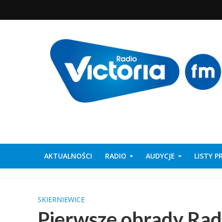
AKTUALNOŚCI
RADIO
AUDYCJE
LISTY 
SKIERNIEWICE
Pierwsze obrady Rad