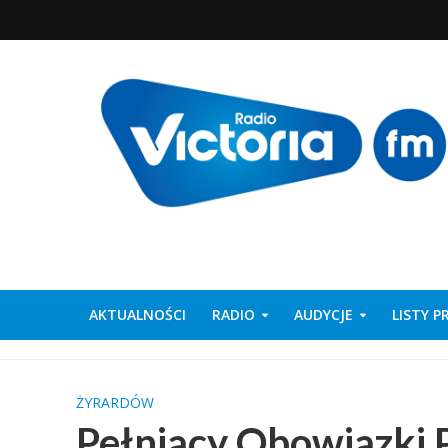
AKTUALNOŚCI
RADIO
AUDYCJE
LISTY 
ŻYRARDÓW
Pełniący Obowiązki