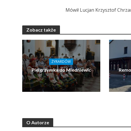
Mówił Lucjan Krzysztof Chrza
Zobacz także
ŻYRARDÓW
Pielgrzymka do Miedniewic
Remon
O Autorze