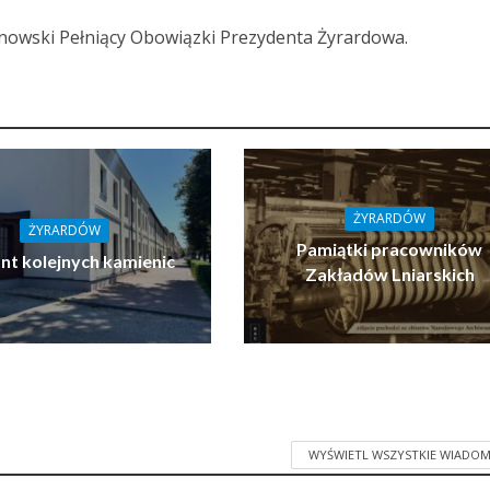
nowski Pełniący Obowiązki Prezydenta Żyrardowa.
ŻYRARDÓW
ŻYRARDÓW
Pamiątki pracowników
t kolejnych kamienic
Zakładów Lniarskich
WYŚWIETL WSZYSTKIE WIADOM