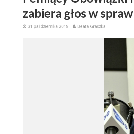
zabiera głos w spra
31 października 2018
Beata Graszka