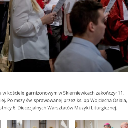
ia w kościele garnizonowym w Skierniewicach zakończył 11.
iej. Po mszy św. sprawowanej przez ks. bp Wojciecha Osiala,
stnicy 6. Diecezjalnych Warsztatów Muzyki Liturgicznej.