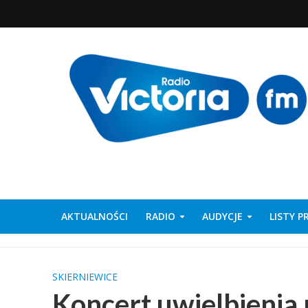
AKTUALNOŚCI
RADIO
AUDYCJE
LISTY 
SKIERNIEWICE
Koncert uwielbienia 